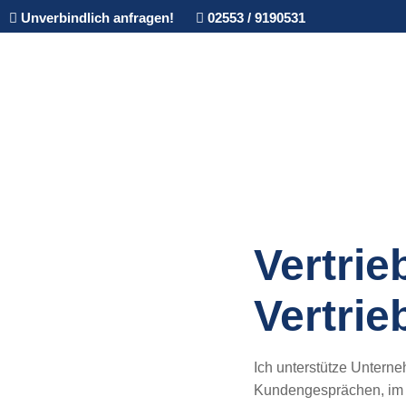
Unverbindlich anfragen!
02553 / 9190531
Vertriebs
Vertrie
Vertri
Ich unterstütze Unterneh
Kundengesprächen, im 