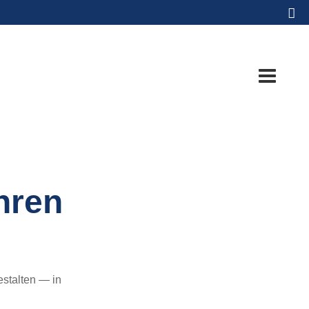
hren
estalten — in