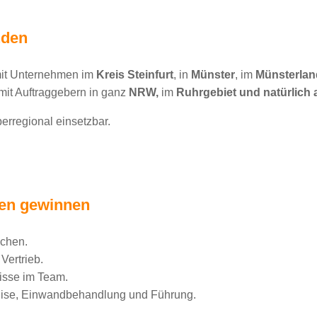
nden
mit Unternehmen im
Kreis Steinfurt
, in
Münster
, im
Münsterlan
it Auftraggebern in ganz
NRW,
im
Ruhrgebiet und natürlich 
erregional einsetzbar.
en gewinnen
ächen.
Vertrieb.
isse im Team.
quise, Einwandbehandlung und Führung.