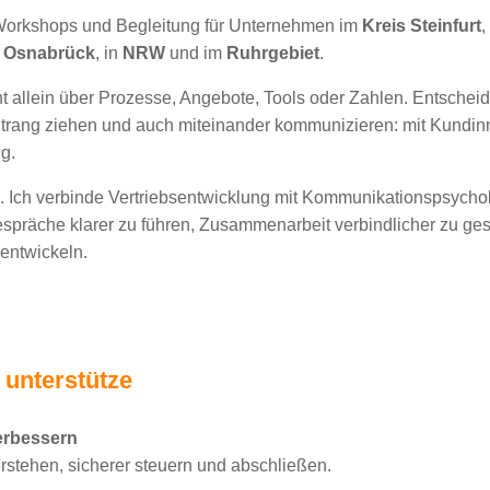
 Workshops und Begleitung für Unternehmen im
Kreis Steinfurt
,
m
Osnabrück
, in
NRW
und im
Ruhrgebiet
.
icht allein über Prozesse, Angebote, Tools oder Zahlen. Entsche
trang ziehen und auch miteinander kommunizieren: mit Kundi
g.
. Ich verbinde Vertriebsentwicklung mit Kommunikationspsychol
präche klarer zu führen, Zusammenarbeit verbindlicher zu gest
entwickeln.
 unterstütze
erbessern
erstehen, sicherer steuern und abschließen.